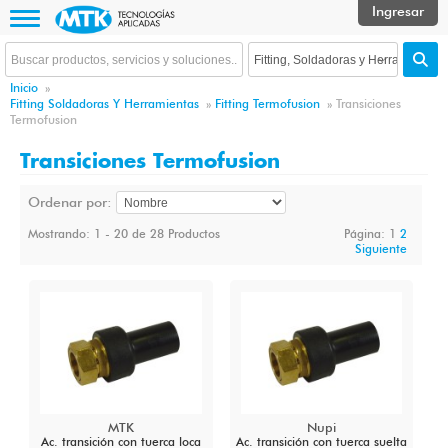
Inicio
»
Fitting Soldadoras Y Herramientas
»
Fitting Termofusion
»
Transiciones
Termofusion
Transiciones Termofusion
Ordenar por:
Mostrando: 1 - 20 de 28 Productos
Página:
1
2
Siguiente
MTK
Nupi
Ac. transición con tuerca loca
Ac. transición con tuerca suelta