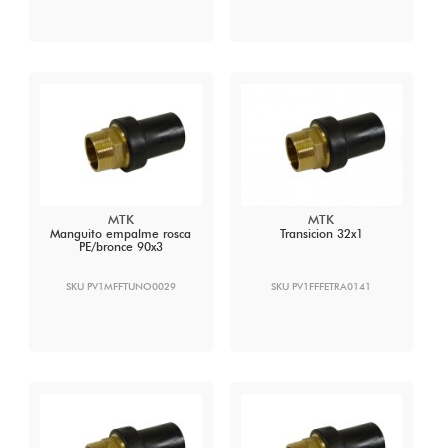
MTK
MTK
Manguito empalme rosca
Transicion 32x1
PE/bronce 90x3
SKU PV1MFFTUNO0029
SKU PV1FFFETRA0141