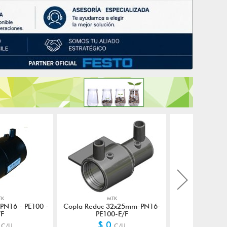
TK
MTK
FRIU
PN16 - PE100 -
Copla Reduc 32x25mm-PN16-
Filtro coalesc
/F
PE100-E/F
0.01mic. 
0
$ 0
$ 0
C/U
C/U