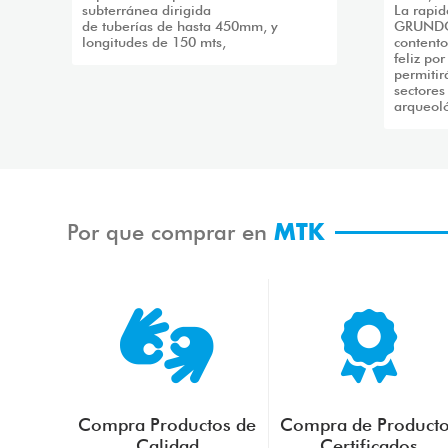
subterránea dirigida
La rapid
de tuberías de hasta 450mm, y
GRUNDO
longitudes de 150 mts,
contento
feliz po
permitir
sectores
arqueoló
Por que comprar en
MTK
Compra Productos de
Compra de Product
Calidad
Certificados