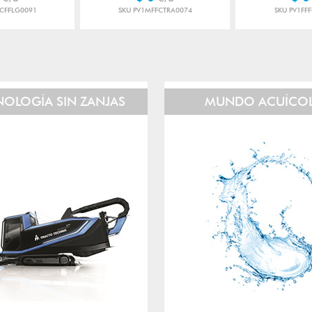
CFFLG0091
SKU PV1MFFCTRA0074
SKU PV1FF
NOLOGÍA SIN ZANJAS
MUNDO ACUÍCO