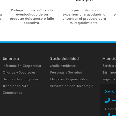
Protege tu inversión en la
Especialistas con
a
eventualidad de un
experiencia te ayudarán a
s
o
producto defectuoso o falla
encontrar el producto para
.
operativa.
su requerimiento.
Empresa
Sustentabilidad
Atenció
Información Corporativa
Medio Ambiente
Servicio 
Oficinas y Sucursales
Personas y Sociedad
Términos
Historia de la Empresa
Negocios Responsables
Registr
Trabajar en MTK
Proyecto de Alta Tecnología
Servi
Contáctenos
+
Desde 
+