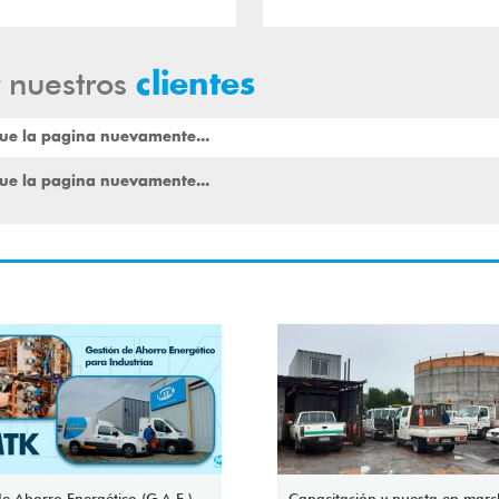
 nuestros
clientes
ue la pagina nuevamente...
ue la pagina nuevamente...
e Ahorro Energético (G.A.E.)
Capacitación y puesta en mar