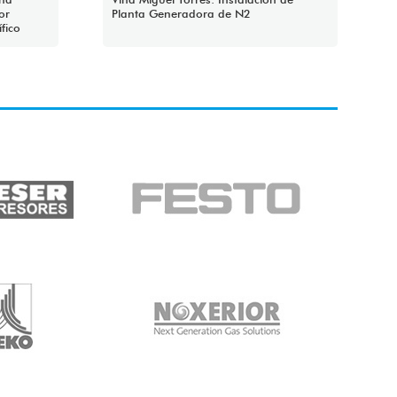
or
Planta Generadora de N2
fico