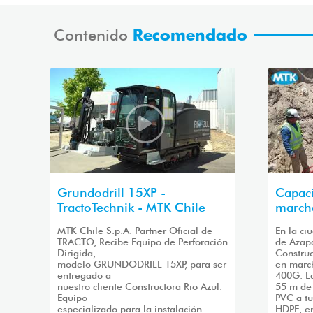
Contenido
Recomendado
Grundodrill 15XP -
Capaci
TractoTechnik - MTK Chile
marc
MTK Chile S.p.A. Partner Oficial de
En la ci
TRACTO, Recibe Equipo de Perforación
de Azapa
Dirigida,
Construc
modelo GRUNDODRILL 15XP, para ser
en marc
entregado a
400G. L
nuestro cliente Constructora Rio Azul.
55 m de
Equipo
PVC a t
especializado para la instalación
HDPE, en