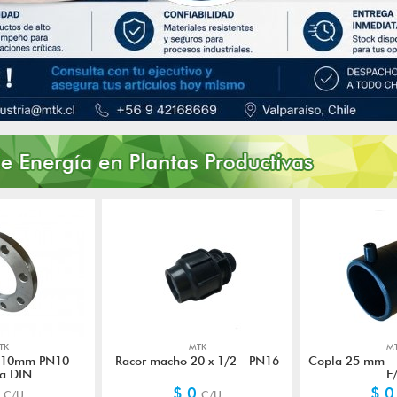
TK
MTK
M
110mm PN10
Racor macho 20 x 1/2 - PN16
Copla 25 mm - 
a DIN
E
0
$ 0
$ 
C/U
C/U