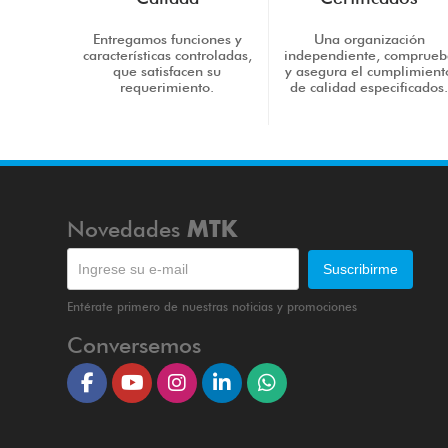
Entregamos funciones y
Una organización
características controladas,
independiente, comprueb
que satisfacen su
y asegura el cumplimient
requerimiento.
de calidad especificados
Novedades
MTK
Entérate primero de nuestras noticias y promociones
Conversemos