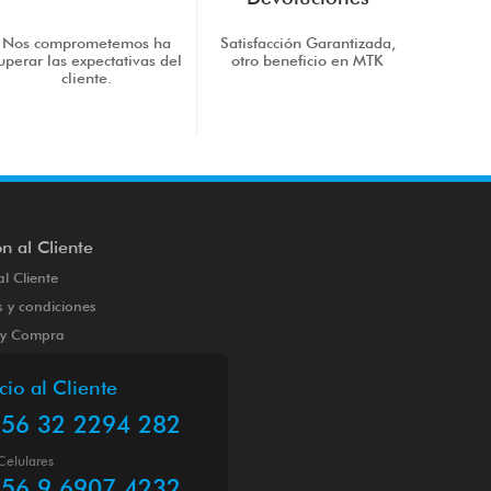
Nos comprometemos ha
Satisfacción Garantizada,
uperar las expectativas del
otro beneficio en MTK
cliente.
n al Cliente
al Cliente
 y condiciones
o y Compra
cio al Cliente
56 32 2294 282
Celulares
56 9 6907 4232