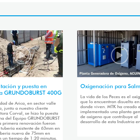
tación y puesta en
Oxigenación para Sal
ha GRUNDOBURST 400G
La vida de los Peces es el oxí
que lo encuentran disuelto en
udad de Arica, en sector valle
donde viven. MTK ha creado 
, junto a nuestro cliente
implementado una planta ge
tora Corval, se hizo la puesta
de oxígeno que contribuye al
ha del Equipo GRUNDOBURST
desarrollo de esta Industria e
a primera renovación fueron
 tubería existente de 63mm en
ubería nueva de 75mm en
 un tiempo de 1:20 minutos.