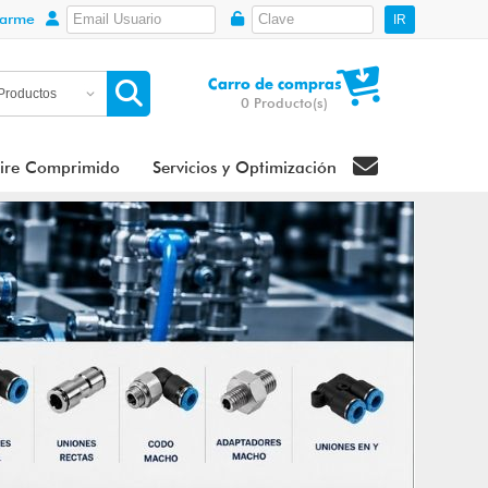
rarme
IR
Carro de compras
0
Producto(s)
ire Comprimido
Servicios y Optimización