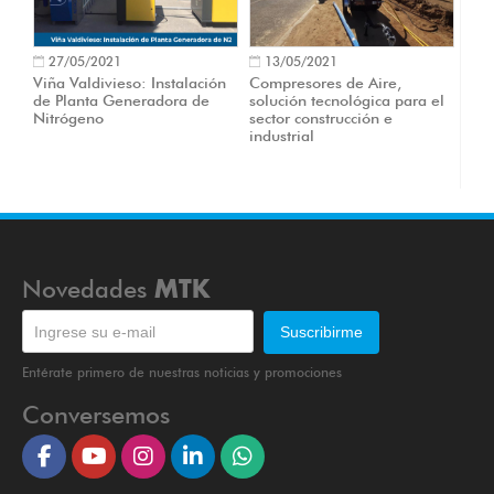
27/05/2021
13/05/2021
Viña Valdivieso: Instalación
Compresores de Aire,
de Planta Generadora de
solución tecnológica para el
Nitrógeno
sector construcción e
industrial
Novedades
MTK
Entérate primero de nuestras noticias y promociones
Conversemos