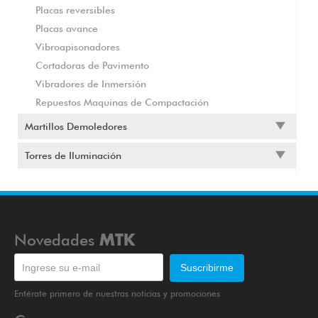
Placas reversibles
Placas avance
Vibroapisonadores
Cortadoras de Pavimento
Vibradores de Inmersión
Repuestos Maquinas de Compactación
Martillos Demoledores
Torres de Iluminación
Novedades
MTK
Entérate primero de nuestras noticias y promociones