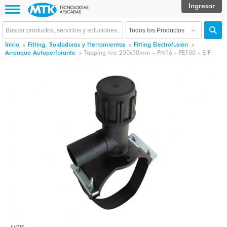
Inicio
»
Fitting, Soldadoras y Herramientas
»
Fitting Electrofusión
»
Arranque Autoperforante
»
Tapping tee 250x50mm - PN16 - PE100 - E/F