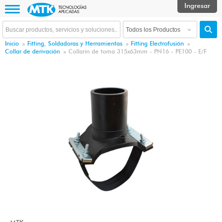
Inicio
»
Fitting, Soldadoras y Herramientas
»
Fitting Electrofusión
»
Collar de derivación
»
Collarin de toma 315x63mm - PN16 - PE100 - E/F