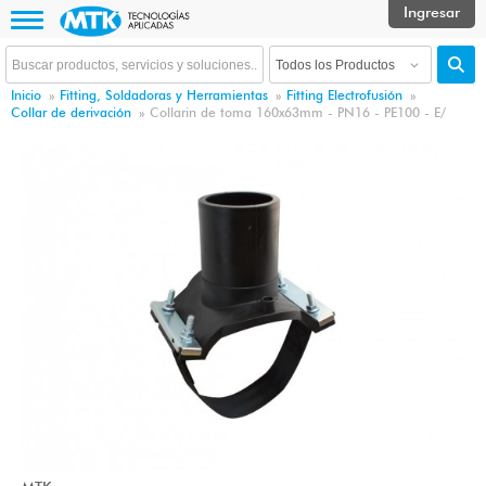
Inicio
»
Fitting, Soldadoras y Herramientas
»
Fitting Electrofusión
»
Collar de derivación
»
Collarin de toma 160x63mm - PN16 - PE100 - E/