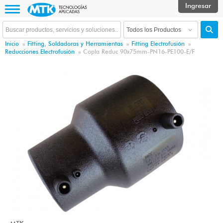
Inicio
»
Fitting, Soldadoras y Herramientas
»
Fitting Electrofusión
»
Reducciones Electrofusión
»
Copla Reduc 90x75mm-PN16-PE100-E/F