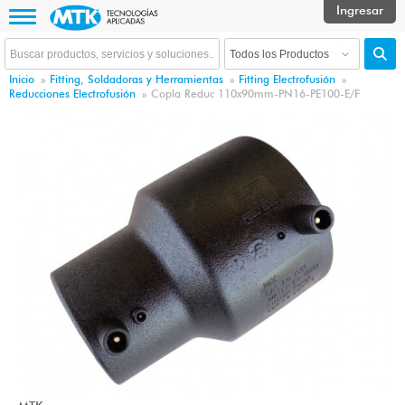
Inicio
»
Fitting, Soldadoras y Herramientas
»
Fitting Electrofusión
»
Reducciones Electrofusión
»
Copla Reduc 110x90mm-PN16-PE100-E/F