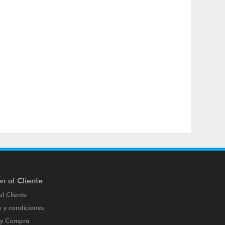
n al Cliente
al Cliente
 y condiciones
o y Compra