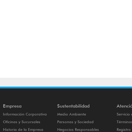
Empresa
Sustentabilidad
Atenció
Información Corporativa
Medio Ambiente
Servicio 
Oficinas y Sucursales
Personas y Sociedad
Términos
Historia de la Empresa
Negocios Responsables
Registr