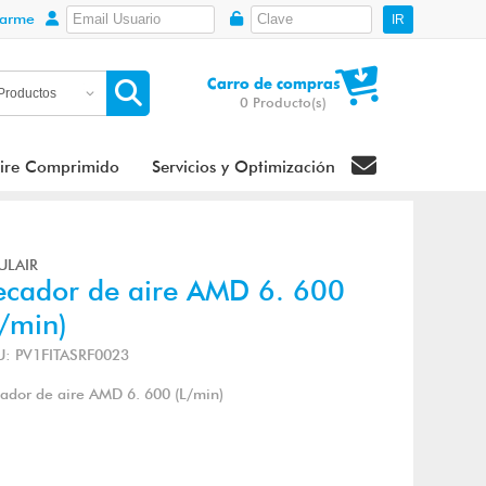
rarme
IR
Carro de compras
0
Producto(s)
ire Comprimido
Servicios y Optimización
ULAIR
ecador de aire AMD 6. 600
L/min)
U: PV1FITASRF0023
ador de aire AMD 6. 600 (L/min)