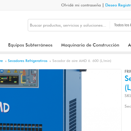
Olvidé mi contraseña
|
Deseo Regist
Equipos Subterráneos
Maquinaria de Construcción
A
re
»
Secadores Refrigerativos
»
Secador de aire AMD 6. 600 (L/min)
FRI
S
(
SK
Sec