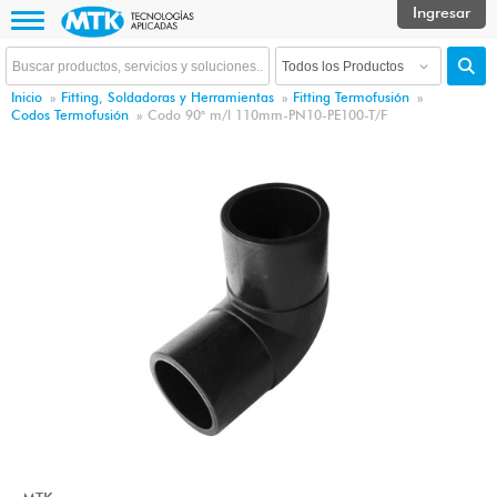
Inicio
»
Fitting, Soldadoras y Herramientas
»
Fitting Termofusión
»
Codos Termofusión
»
Codo 90° m/l 110mm-PN10-PE100-T/F