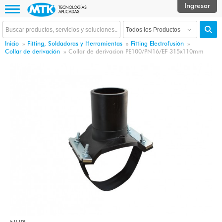
Inicio
»
Fitting, Soldadoras y Herramientas
»
Fitting Electrofusión
»
Collar de derivación
»
Collar de derivacion PE100/PN16/EF 315x110mm