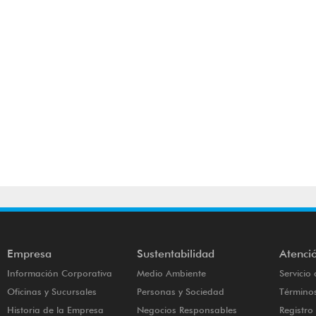
Empresa
Sustentabilidad
Atenció
Información Corporativa
Medio Ambiente
Servicio 
Oficinas y Sucursales
Personas y Sociedad
Términos
Historia de la Empresa
Negocios Responsables
Registr