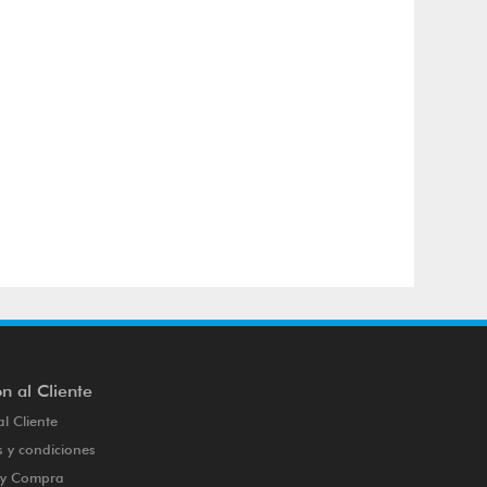
n al Cliente
al Cliente
 y condiciones
o y Compra