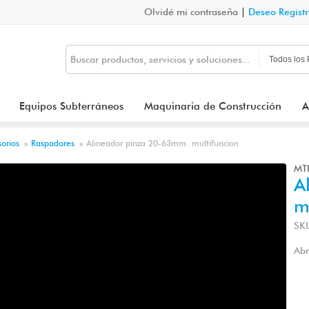
Olvidé mi contraseña
|
Deseo Regist
Equipos Subterráneos
Maquinaria de Construcción
A
orios
»
Raspadores
»
Alineador pinza 20-63mm. multifuncion
MT
A
m
SK
Abr