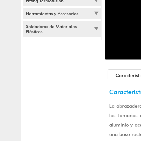
Fitting Termofusión
Herramientas y Accesorios
Soldadoras de Materiales
Plásticos
Característ
Característ
La abrazadera
los tamaños 
aluminio y ac
una base rect