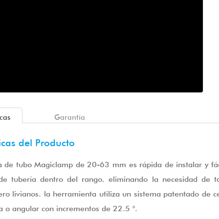
icas
Garantía
icas del Producto
 de tubo Magiclamp de 20-63 mm es rápida de instalar y fác
de tubería dentro del rango. eliminando la necesidad de 
ero livianos. la herramienta utiliza un sistema patentado de c
a o angular con incrementos de 22.5 °.