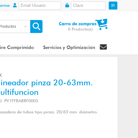
rarme
IR
Carro de compras
0
Producto(s)
ire Comprimido
Servicios y Optimización
K
lineador pinza 20-63mm.
ultifuncion
U: PV1FFRARRF0005
azadera de tubos tipo pinza. 20/63 mm. diámetro.