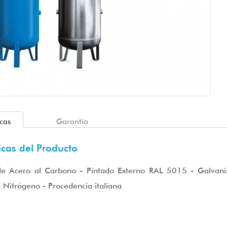
icas
Garantía
icas del Producto
de Acero al Carbono - Pintado Externo RAL 5015 - Galvaniza
Nitrógeno - Procedencia italiana