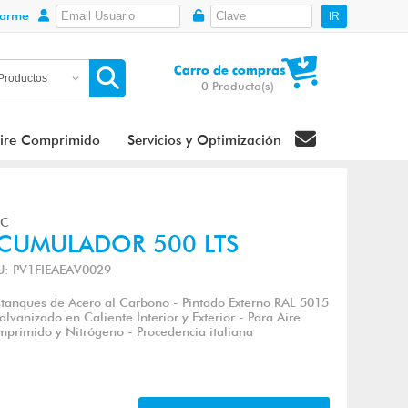
rarme
IR
Carro de compras
0
Producto(s)
ire Comprimido
Servicios y Optimización
CC
CUMULADOR 500 LTS
U: PV1FIEAEAV0029
stanques de Acero al Carbono - Pintado Externo RAL 5015
alvanizado en Caliente Interior y Exterior - Para Aire
primido y Nitrógeno - Procedencia italiana