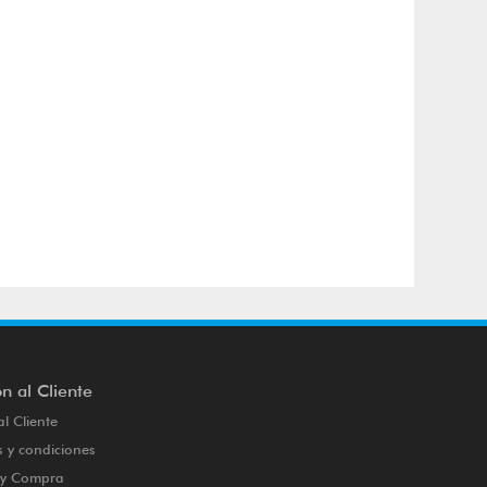
n al Cliente
al Cliente
 y condiciones
o y Compra