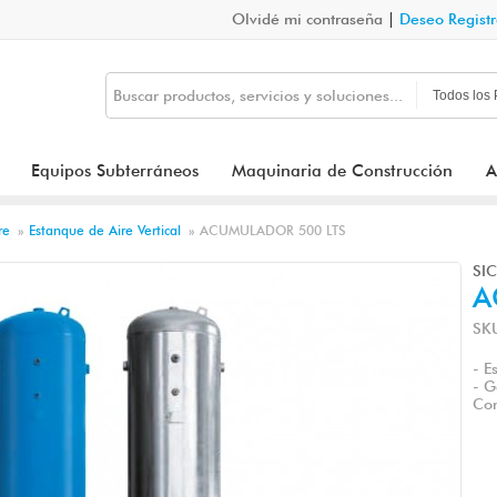
Olvidé mi contraseña
|
Deseo Regist
Equipos Subterráneos
Maquinaria de Construcción
A
re
»
Estanque de Aire Vertical
»
ACUMULADOR 500 LTS
SI
A
SK
- E
- G
Com