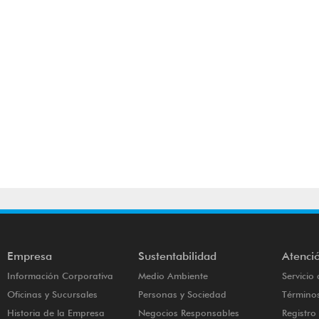
Empresa
Sustentabilidad
Atenció
Información Corporativa
Medio Ambiente
Servicio 
Oficinas y Sucursales
Personas y Sociedad
Términos
Historia de la Empresa
Negocios Responsables
Registr