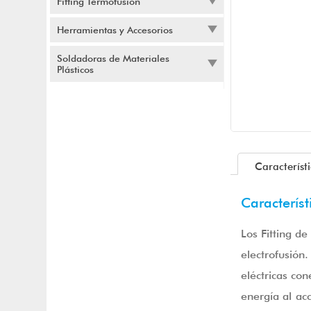
Fitting Termofusión
Herramientas y Accesorios
Soldadoras de Materiales
Plásticos
Característ
Característ
Los Fitting d
electrofusión
eléctricas co
energía al acc