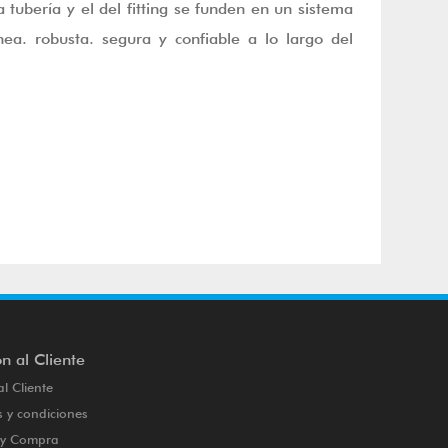
 tubería y el del fitting se funden en un sistema
ea. robusta. segura y confiable a lo largo del
n al Cliente
al Cliente
 y condiciones
o y Compra