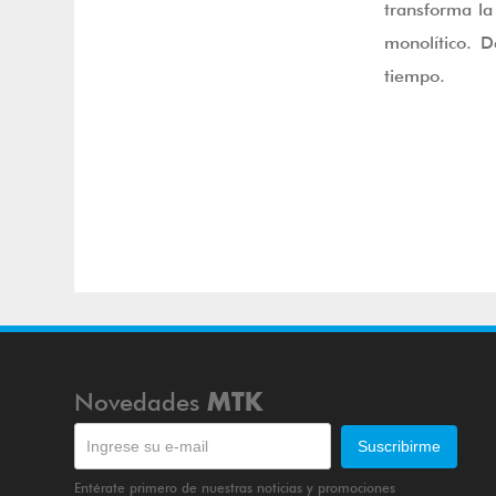
transforma la
monolítico. 
tiempo.
Novedades
MTK
Entérate primero de nuestras noticias y promociones