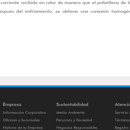
 corriente recibida en calor de manera que el polietileno de la
Después del enfriamiento. se obtiene una conexión homogén
Empresa
Sustentabilidad
Atenció
Información Corporativa
Medio Ambiente
Servicio 
Oficinas y Sucursales
Personas y Sociedad
Términos
Historia de la Empresa
Negocios Responsables
Registr