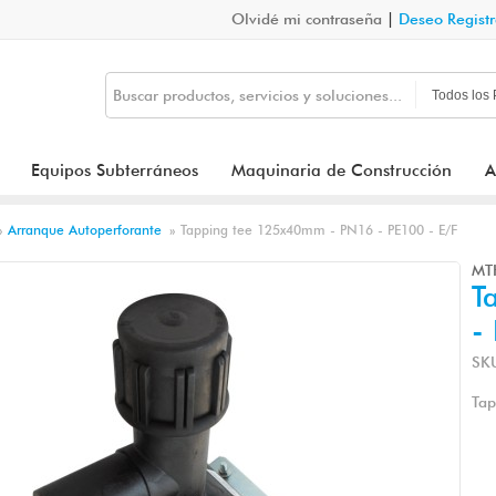
Olvidé mi contraseña
|
Deseo Regist
Equipos Subterráneos
Maquinaria de Construcción
A
»
Arranque Autoperforante
»
Tapping tee 125x40mm - PN16 - PE100 - E/F
MT
T
-
SK
Tap