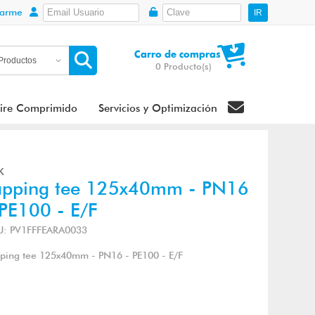
rarme
IR
Carro de compras
0
Producto(s)
ire Comprimido
Servicios y Optimización
K
apping tee 125x40mm - PN16
 PE100 - E/F
U: PV1FFFEARA0033
ping tee 125x40mm - PN16 - PE100 - E/F